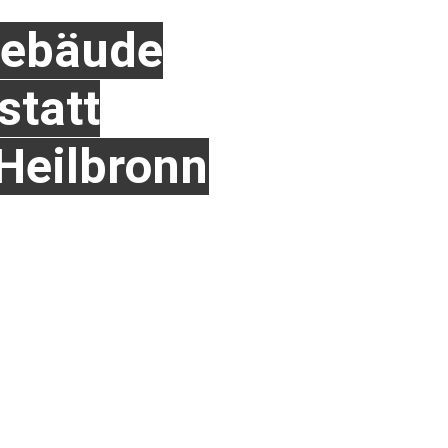
ebäude
tatt
Heilbronn