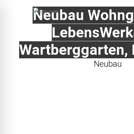
Neubau Wohng
LebensWerks
Wartberggarten, 
Neubau