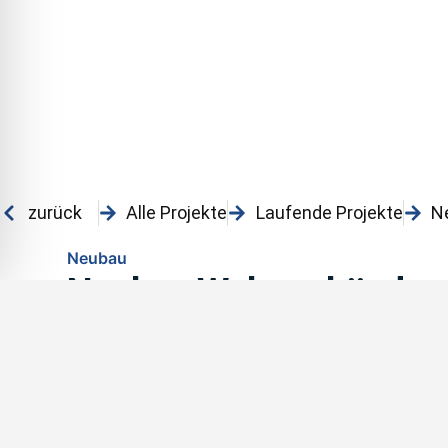
zurück
Alle Projekte
Laufende Projekte
N
Neubau
Neubau Wohngebäude
LebensWerkstatt Wartbe
Heilbronn
In der Nordstraße 30 in Heilbronn wurde ein stat