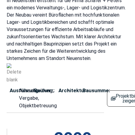
In Neuenstein entsteht für die Firma Schäfer + Peters
ein modernes Verwaltungs-, Lager- und Logistikzentrum.
Der Neubau vereint Büroflächen mit hochfunktionalen
Lager- und Logistikbereichen und schafft optimale
Voraussetzungen für effiziente Arbeitsabläufe und
zukunftsorientiertes Wachstum. Mit klarer Architektur
und nachhaltigen Bauprinzipien setzt das Projekt ein
starkes Zeichen für die Weiterentwicklung des
Unternehmens am Standort Neuenstein.
Ausführung:
Ausschreibung,
Bauherr:
-
Architektur:
-
Bausumme:
-
Projektbi
Vergabe,
zeige
Objektbetreuung