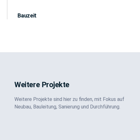
Bauzeit
Neustrukturierung KSK Beratungscenter
Neustrukturierung KSK Beratungscenter
Neustrukturierung KSK Beratungscenter
Weinsberg
Weinsberg
Weinsberg
Weitere Projekte
Weitere Projekte sind hier zu finden, mit Fokus auf
Neubau, Bauleitung, Sanierung und Durchführung.